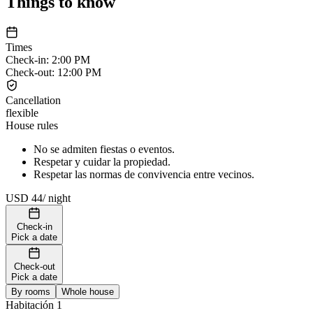
Things to know
Times
Check-in
:
2:00 PM
Check-out
:
12:00 PM
Cancellation
flexible
House rules
No se admiten fiestas o eventos.
Respetar y cuidar la propiedad.
Respetar las normas de convivencia entre vecinos.
USD 44
/
night
Check-in
Pick a date
Check-out
Pick a date
By rooms
Whole house
Habitación 1