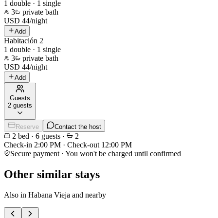
1 double · 1 single
3
private bath
USD
44
/
night
Add
Habitación 2
1 double · 1 single
3
private bath
USD
44
/
night
Add
Guests
2 guests
Reserve
Contact the host
2
bed
·
6
guests
·
2
Check-in
2:00 PM
·
Check-out
12:00 PM
Secure payment · You won't be charged until confirmed
Other similar stays
Also in Habana Vieja and nearby