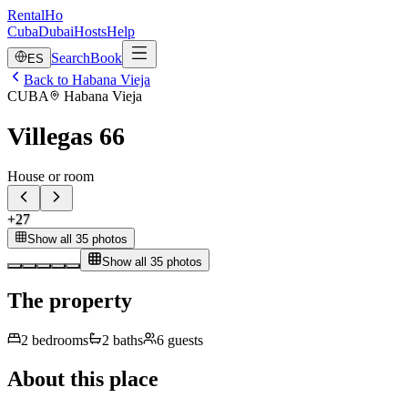
RentalHo
Cuba
Dubai
Hosts
Help
Search
Book
ES
Back to Habana Vieja
CUBA
Habana Vieja
Villegas 66
House or room
+
27
Show all 35 photos
Show all 35 photos
The property
2
bedrooms
2
baths
6
guests
About this place