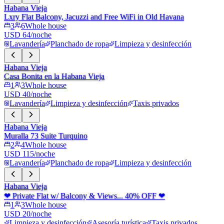
Habana Vieja
Lxry Flat Balcony, Jacuzzi and Free WiFi in Old Havana
3
6
Whole house
USD 64/noche
Lavandería
Planchado de ropa
Limpieza y desinfección
Habana Vieja
Casa Bonita en la Habana Vieja
1
3
Whole house
USD 40/noche
Lavandería
Limpieza y desinfección
Taxis privados
Habana Vieja
Muralla 73 Suite Turquino
2
4
Whole house
USD 115/noche
Lavandería
Planchado de ropa
Limpieza y desinfección
Habana Vieja
❤ Private Flat w/ Balcony & Views... 40% OFF ❤
1
3
Whole house
USD 20/noche
Limpieza y desinfección
Asesoría turística
Taxis privados