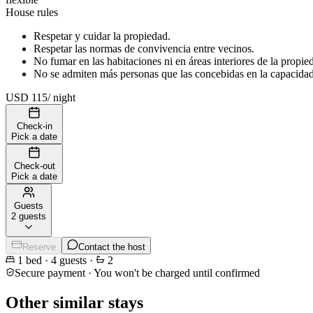
House rules
Respetar y cuidar la propiedad.
Respetar las normas de convivencia entre vecinos.
No fumar en las habitaciones ni en áreas interiores de la propie
No se admiten más personas que las concebidas en la capacidad t
USD 115
/
night
Check-in
Pick a date
Check-out
Pick a date
Guests
2 guests
Reserve
Contact the host
1
bed
·
4
guests
·
2
Secure payment · You won't be charged until confirmed
Other similar stays