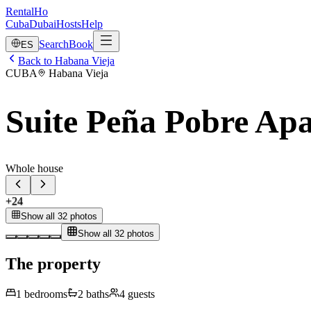
RentalHo
Cuba
Dubai
Hosts
Help
Search
Book
ES
Back to Habana Vieja
CUBA
Habana Vieja
Suite Peña Pobre Ap
Whole house
+
24
Show all 32 photos
Show all 32 photos
The property
1
bedrooms
2
baths
4
guests