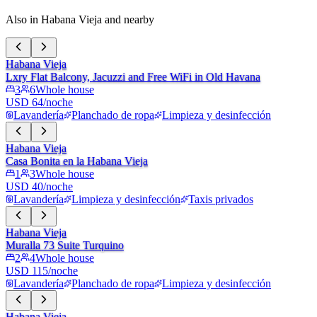
Also in Habana Vieja and nearby
Habana Vieja
Lxry Flat Balcony, Jacuzzi and Free WiFi in Old Havana
3
6
Whole house
USD 64/noche
Lavandería
Planchado de ropa
Limpieza y desinfección
Habana Vieja
Casa Bonita en la Habana Vieja
1
3
Whole house
USD 40/noche
Lavandería
Limpieza y desinfección
Taxis privados
Habana Vieja
Muralla 73 Suite Turquino
2
4
Whole house
USD 115/noche
Lavandería
Planchado de ropa
Limpieza y desinfección
Habana Vieja