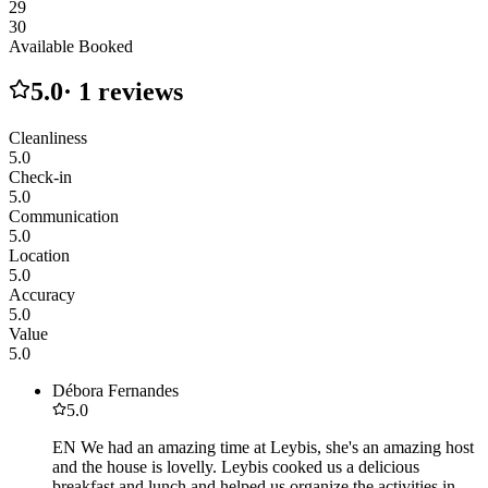
29
30
Available
Booked
5.0
·
1
reviews
Cleanliness
5.0
Check-in
5.0
Communication
5.0
Location
5.0
Accuracy
5.0
Value
5.0
Débora Fernandes
5.0
EN We had an amazing time at Leybis, she's an amazing host
and the house is lovelly. Leybis cooked us a delicious
breakfast and lunch and helped us organize the activities in