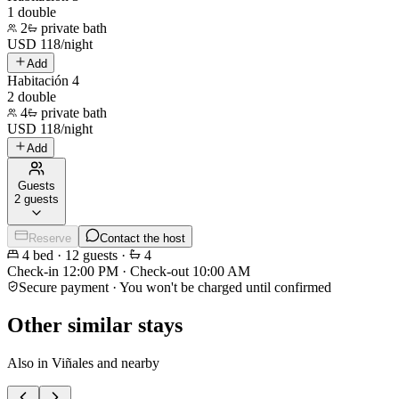
1 double
2
private bath
USD
118
/
night
Add
Habitación 4
2 double
4
private bath
USD
118
/
night
Add
Guests
2 guests
Reserve
Contact the host
4
bed
·
12
guests
·
4
Check-in
12:00 PM
·
Check-out
10:00 AM
Secure payment · You won't be charged until confirmed
Other similar stays
Also in Viñales and nearby