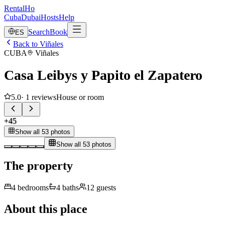
RentalHo
Cuba
Dubai
Hosts
Help
Search
Book
ES
Back to Viñales
CUBA
Viñales
Casa Leibys y Papito el Zapatero
5.0
·
1
reviews
House or room
+
45
Show all 53 photos
Show all 53 photos
The property
4
bedrooms
4
baths
12
guests
About this place