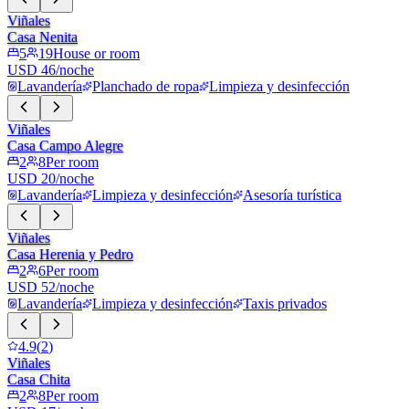
Viñales
Casa Nenita
5
19
House or room
USD 46/noche
Lavandería
Planchado de ropa
Limpieza y desinfección
Viñales
Casa Campo Alegre
2
8
Per room
USD 20/noche
Lavandería
Limpieza y desinfección
Asesoría turística
Viñales
Casa Herenia y Pedro
2
6
Per room
USD 52/noche
Lavandería
Limpieza y desinfección
Taxis privados
4.9
(
2
)
Viñales
Casa Chita
2
8
Per room