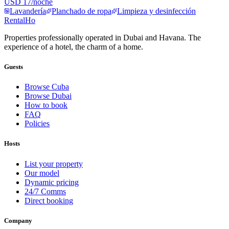
USD 17/noche
Lavandería
Planchado de ropa
Limpieza y desinfección
RentalHo
Properties professionally operated in Dubai and Havana. The
experience of a hotel, the charm of a home.
Guests
Browse Cuba
Browse Dubai
How to book
FAQ
Policies
Hosts
List your property
Our model
Dynamic pricing
24/7 Comms
Direct booking
Company