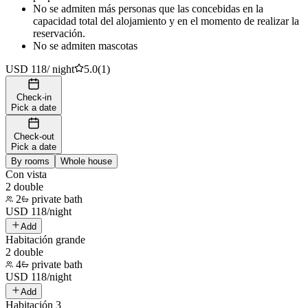
No se admiten más personas que las concebidas en la
capacidad total del alojamiento y en el momento de realizar la
reservación.
No se admiten mascotas
USD 118
/
night
5.0
(
1
)
Check-in
Pick a date
Check-out
Pick a date
By rooms
Whole house
Con vista
2 double
2
private bath
USD
118
/
night
Add
Habitación grande
2 double
4
private bath
USD
118
/
night
Add
Habitación 3