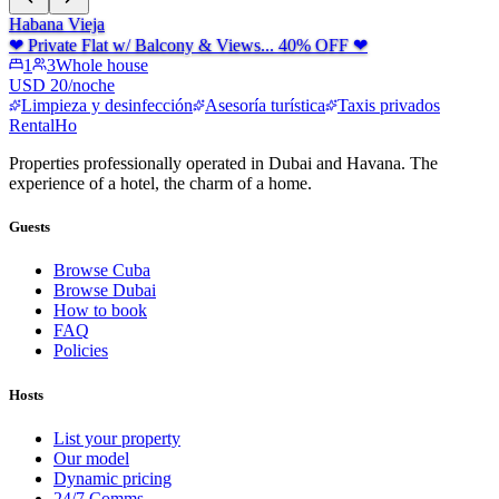
Habana Vieja
❤ Private Flat w/ Balcony & Views... 40% OFF ❤
1
3
Whole house
USD 20/noche
Limpieza y desinfección
Asesoría turística
Taxis privados
RentalHo
Properties professionally operated in Dubai and Havana. The
experience of a hotel, the charm of a home.
Guests
Browse Cuba
Browse Dubai
How to book
FAQ
Policies
Hosts
List your property
Our model
Dynamic pricing
24/7 Comms