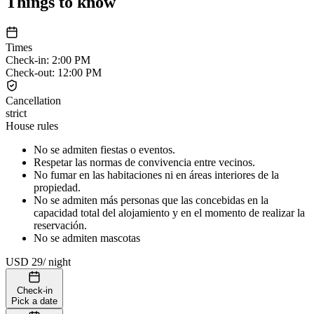
Things to know
Times
Check-in
:
2:00 PM
Check-out
:
12:00 PM
Cancellation
strict
House rules
No se admiten fiestas o eventos.
Respetar las normas de convivencia entre vecinos.
No fumar en las habitaciones ni en áreas interiores de la
propiedad.
No se admiten más personas que las concebidas en la
capacidad total del alojamiento y en el momento de realizar la
reservación.
No se admiten mascotas
USD 29
/
night
Check-in
Pick a date