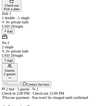
Check-out
Pick a date
Hab 1
1 double · 1 single
3
private bath
USD
29
/
night
Add
Ha 2
2 single
2
private bath
USD
29
/
night
Add
Guests
2 guests
Reserve
Contact the host
2
bed
·
5
guests
·
1
Check-in
2:00 PM
·
Check-out
12:00 PM
Secure payment · You won't be charged until confirmed