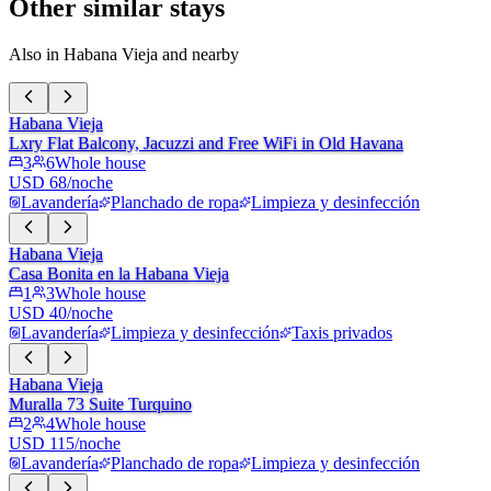
Other similar stays
Also in Habana Vieja and nearby
Habana Vieja
Lxry Flat Balcony, Jacuzzi and Free WiFi in Old Havana
3
6
Whole house
USD 68/noche
Lavandería
Planchado de ropa
Limpieza y desinfección
Habana Vieja
Casa Bonita en la Habana Vieja
1
3
Whole house
USD 40/noche
Lavandería
Limpieza y desinfección
Taxis privados
Habana Vieja
Muralla 73 Suite Turquino
2
4
Whole house
USD 115/noche
Lavandería
Planchado de ropa
Limpieza y desinfección