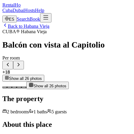
RentalHo
Cuba
Dubai
Hosts
Help
Search
Book
ES
Back to Habana Vieja
CUBA
Habana Vieja
Balcón con vista al Capitolio
Per room
+
18
Show all 26 photos
Show all 26 photos
The property
2
bedrooms
1
baths
5
guests
About this place