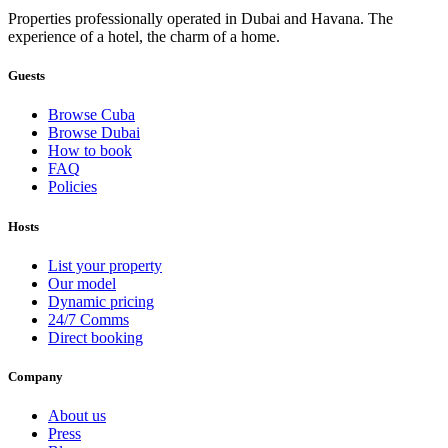
Properties professionally operated in Dubai and Havana. The
experience of a hotel, the charm of a home.
Guests
Browse Cuba
Browse Dubai
How to book
FAQ
Policies
Hosts
List your property
Our model
Dynamic pricing
24/7 Comms
Direct booking
Company
About us
Press