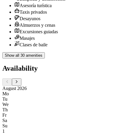
Asesoría turística
Taxis privados
Desayunos
Almuerzos y cenas
Excursiones guiadas
Masajes
Clases de baile
Show all 30 amenities
Availability
August 2026
Mo
Tu
We
Th
Fr
Sa
Su
1