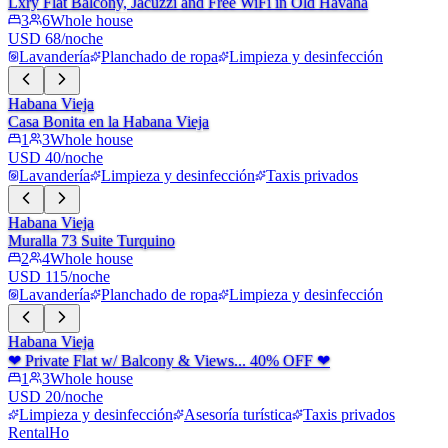
Lxry Flat Balcony, Jacuzzi and Free WiFi in Old Havana
3
6
Whole house
USD 68/noche
Lavandería
Planchado de ropa
Limpieza y desinfección
Habana Vieja
Casa Bonita en la Habana Vieja
1
3
Whole house
USD 40/noche
Lavandería
Limpieza y desinfección
Taxis privados
Habana Vieja
Muralla 73 Suite Turquino
2
4
Whole house
USD 115/noche
Lavandería
Planchado de ropa
Limpieza y desinfección
Habana Vieja
❤ Private Flat w/ Balcony & Views... 40% OFF ❤
1
3
Whole house
USD 20/noche
Limpieza y desinfección
Asesoría turística
Taxis privados
RentalHo