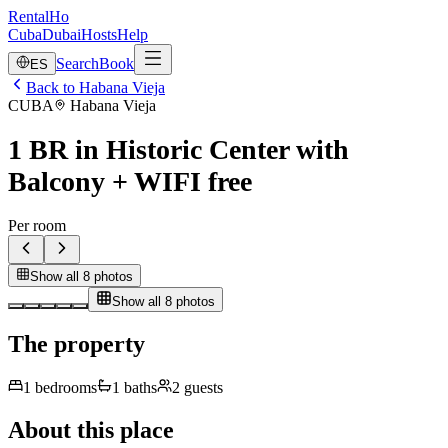
RentalHo
Cuba
Dubai
Hosts
Help
Search
Book
ES
Back to Habana Vieja
CUBA
Habana Vieja
1 BR in Historic Center with
Balcony + WIFI free
Per room
Show all 8 photos
Show all 8 photos
The property
1
bedrooms
1
baths
2
guests
About this place