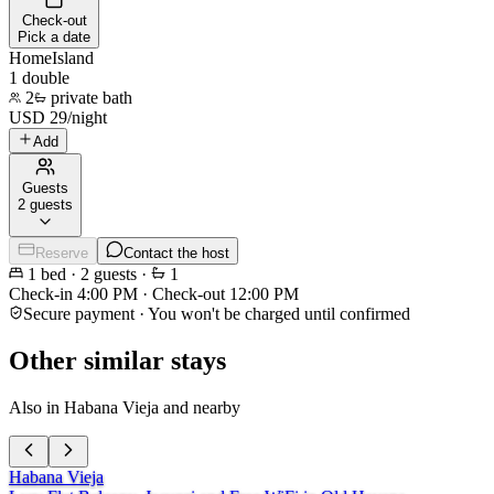
Check-out
Pick a date
HomeIsland
1 double
2
private bath
USD
29
/
night
Add
Guests
2 guests
Reserve
Contact the host
1
bed
·
2
guests
·
1
Check-in
4:00 PM
·
Check-out
12:00 PM
Secure payment · You won't be charged until confirmed
Other similar stays
Also in Habana Vieja and nearby
Habana Vieja