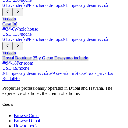
USD 230/noche
Lavandería
Planchado de ropa
Limpieza y desinfección
Vedado
Casa Iré
3
6
Whole house
USD 138/noche
Lavandería
Planchado de ropa
Limpieza y desinfección
Vedado
Hostal Boutique 25 y G con Desayuno incluido
9
18
Per room
USD 69/noche
Limpieza y desinfección
Asesoría turística
Taxis privados
RentalHo
Properties professionally operated in Dubai and Havana. The
experience of a hotel, the charm of a home.
Guests
Browse Cuba
Browse Dubai
How to book