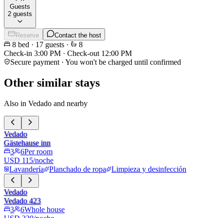
Guests
2 guests
Reserve
Contact the host
8
bed
·
17
guests
·
8
Check-in
3:00 PM
·
Check-out
12:00 PM
Secure payment · You won't be charged until confirmed
Other similar stays
Also in Vedado and nearby
Vedado
Gästehause inn
3
6
Per room
USD 115/noche
Lavandería
Planchado de ropa
Limpieza y desinfección
Vedado
Vedado 423
3
6
Whole house