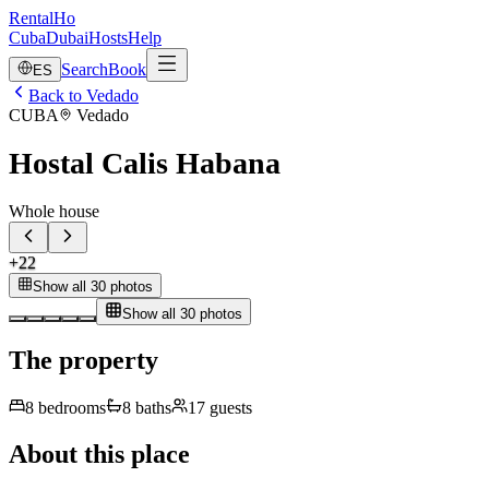
RentalHo
Cuba
Dubai
Hosts
Help
Search
Book
ES
Back to Vedado
CUBA
Vedado
Hostal Calis Habana
Whole house
+
22
Show all 30 photos
Show all 30 photos
The property
8
bedrooms
8
baths
17
guests
About this place