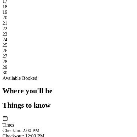
17
18
19
20
21
22
23
24
25
26
27
28
29
30
Available
Booked
Where you'll be
Things to know
Times
Check-in
:
2:00 PM
Check-out
:
12:00 PM