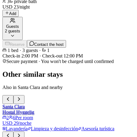
3
private bath
USD
23
/
night
Add
Guests
2 guests
Reserve
Contact the host
1
bed
·
3
guests
·
1
Check-in
2:00 PM
·
Check-out
12:00 PM
Secure payment · You won't be charged until confirmed
Other similar stays
Also in Santa Clara and nearby
Santa Clara
Hostal Hyggelig
2
6
Per room
USD 29/noche
Lavandería
Limpieza y desinfección
Asesoría turística