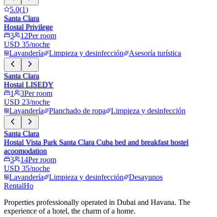
5.0
(
1
)
Santa Clara
Hostal Privilege
3
12
Per room
USD 35/noche
Lavandería
Limpieza y desinfección
Asesoría turística
Santa Clara
Hostal LISEDY
1
3
Per room
USD 23/noche
Lavandería
Planchado de ropa
Limpieza y desinfección
Santa Clara
Hostal Vista Park Santa Clara Cuba bed and breakfast hostel
acoomodation
3
14
Per room
USD 35/noche
Lavandería
Limpieza y desinfección
Desayunos
RentalHo
Properties professionally operated in Dubai and Havana. The
experience of a hotel, the charm of a home.