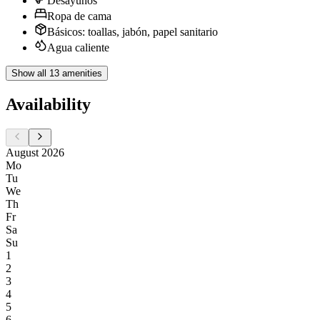
Desayunos
Ropa de cama
Básicos: toallas, jabón, papel sanitario
Agua caliente
Show all 13 amenities
Availability
August 2026
Mo
Tu
We
Th
Fr
Sa
Su
1
2
3
4
5
6