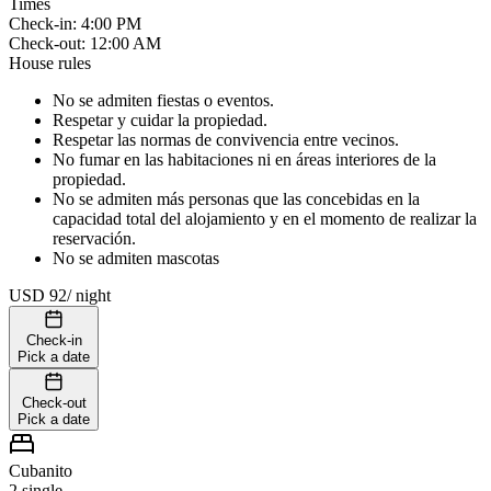
Times
Check-in
:
4:00 PM
Check-out
:
12:00 AM
House rules
No se admiten fiestas o eventos.
Respetar y cuidar la propiedad.
Respetar las normas de convivencia entre vecinos.
No fumar en las habitaciones ni en áreas interiores de la
propiedad.
No se admiten más personas que las concebidas en la
capacidad total del alojamiento y en el momento de realizar la
reservación.
No se admiten mascotas
USD 92
/
night
Check-in
Pick a date
Check-out
Pick a date
Cubanito
2 single