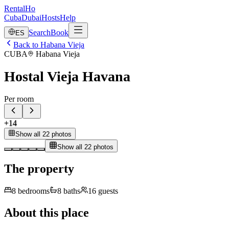
RentalHo
Cuba
Dubai
Hosts
Help
Search
Book
ES
Back to Habana Vieja
CUBA
Habana Vieja
Hostal Vieja Havana
Per room
+
14
Show all 22 photos
Show all 22 photos
The property
8
bedrooms
8
baths
16
guests
About this place