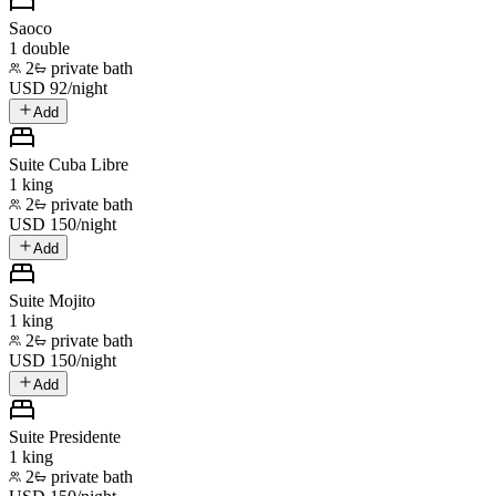
Saoco
1 double
2
private bath
USD
92
/
night
Add
Suite Cuba Libre
1 king
2
private bath
USD
150
/
night
Add
Suite Mojito
1 king
2
private bath
USD
150
/
night
Add
Suite Presidente
1 king
2
private bath