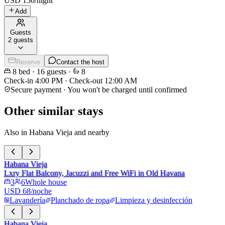
USD
150
/
night
Add
Guests
2 guests
Reserve
Contact the host
8
bed
·
16
guests
·
8
Check-in
4:00 PM
·
Check-out
12:00 AM
Secure payment · You won't be charged until confirmed
Other similar stays
Also in Habana Vieja and nearby
Habana Vieja
Lxry Flat Balcony, Jacuzzi and Free WiFi in Old Havana
3
6
Whole house
USD 68/noche
Lavandería
Planchado de ropa
Limpieza y desinfección
Habana Vieja