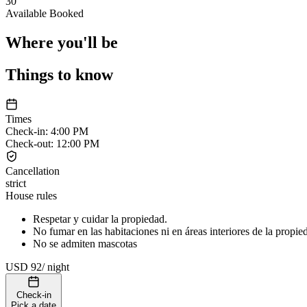
30
Available
Booked
Where you'll be
Things to know
Times
Check-in
:
4:00 PM
Check-out
:
12:00 PM
Cancellation
strict
House rules
Respetar y cuidar la propiedad.
No fumar en las habitaciones ni en áreas interiores de la propie
No se admiten mascotas
USD 92
/
night
Check-in
Pick a date