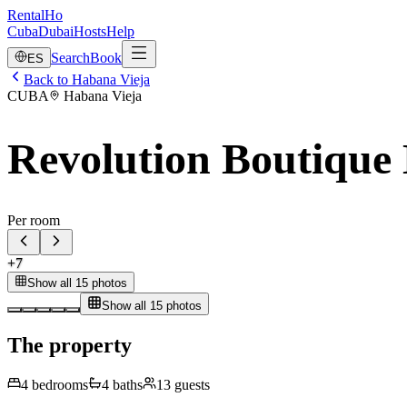
RentalHo
Cuba
Dubai
Hosts
Help
Search
Book
ES
Back to Habana Vieja
CUBA
Habana Vieja
Revolution Boutique
Per room
+
7
Show all 15 photos
Show all 15 photos
The property
4
bedrooms
4
baths
13
guests