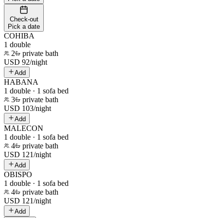
Check-out
Pick a date
COHIBA
1 double
2
private bath
USD
92
/
night
Add
HABANA
1 double · 1 sofa bed
3
private bath
USD
103
/
night
Add
MALECON
1 double · 1 sofa bed
4
private bath
USD
121
/
night
Add
OBISPO
1 double · 1 sofa bed
4
private bath
USD
121
/
night
Add