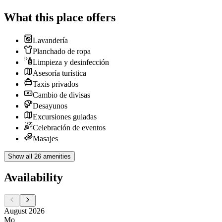
What this place offers
Lavandería
Planchado de ropa
Limpieza y desinfección
Asesoría turística
Taxis privados
Cambio de divisas
Desayunos
Excursiones guiadas
Celebración de eventos
Masajes
Show all 26 amenities
Availability
August 2026
Mo