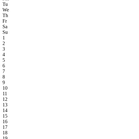
Tu
We
Th
Fr
Sa
Su
1
2
3
4
5
6
7
8
9
10
11
12
13
14
15
16
17
18
19