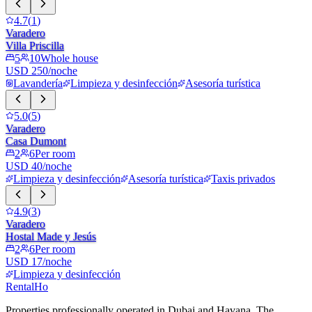
4.7
(
1
)
Varadero
Villa Priscilla
5
10
Whole house
USD 250/noche
Lavandería
Limpieza y desinfección
Asesoría turística
5.0
(
5
)
Varadero
Casa Dumont
2
6
Per room
USD 40/noche
Limpieza y desinfección
Asesoría turística
Taxis privados
4.9
(
3
)
Varadero
Hostal Made y Jesús
2
6
Per room
USD 17/noche
Limpieza y desinfección
RentalHo
Properties professionally operated in Dubai and Havana. The