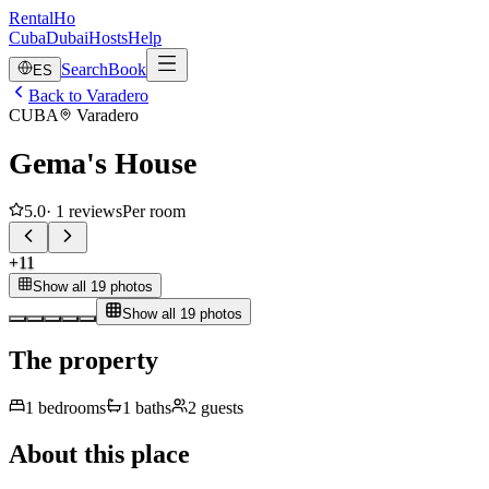
RentalHo
Cuba
Dubai
Hosts
Help
Search
Book
ES
Back to Varadero
CUBA
Varadero
Gema's House
5.0
·
1
reviews
Per room
+
11
Show all 19 photos
Show all 19 photos
The property
1
bedrooms
1
baths
2
guests
About this place