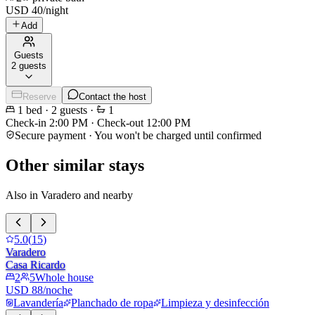
USD
40
/
night
Add
Guests
2 guests
Reserve
Contact the host
1
bed
·
2
guests
·
1
Check-in
2:00 PM
·
Check-out
12:00 PM
Secure payment · You won't be charged until confirmed
Other similar stays
Also in Varadero and nearby
5.0
(
15
)
Varadero
Casa Ricardo
2
5
Whole house
USD 88/noche
Lavandería
Planchado de ropa
Limpieza y desinfección