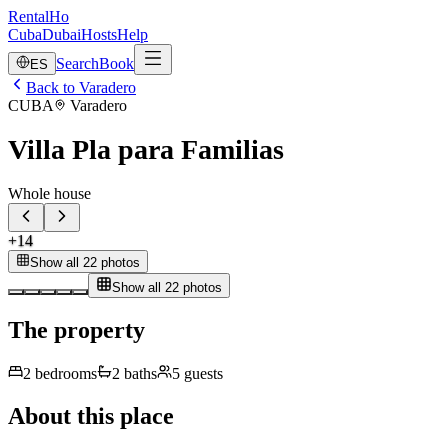
RentalHo
Cuba
Dubai
Hosts
Help
Search
Book
ES
Back to Varadero
CUBA
Varadero
Villa Pla para Familias
Whole house
+
14
Show all 22 photos
Show all 22 photos
The property
2
bedrooms
2
baths
5
guests
About this place