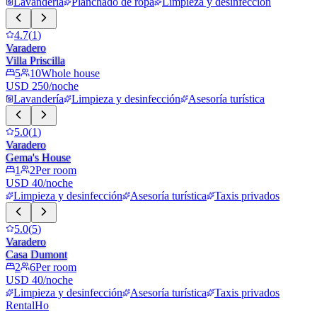
Lavandería
Planchado de ropa
Limpieza y desinfección
4.7
(
1
)
Varadero
Villa Priscilla
5
10
Whole house
USD 250/noche
Lavandería
Limpieza y desinfección
Asesoría turística
5.0
(
1
)
Varadero
Gema's House
1
2
Per room
USD 40/noche
Limpieza y desinfección
Asesoría turística
Taxis privados
5.0
(
5
)
Varadero
Casa Dumont
2
6
Per room
USD 40/noche
Limpieza y desinfección
Asesoría turística
Taxis privados
RentalHo