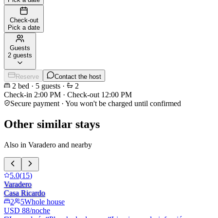
Check-out
Pick a date
Guests
2 guests
Reserve
Contact the host
2
bed
·
5
guests
·
2
Check-in
2:00 PM
·
Check-out
12:00 PM
Secure payment · You won't be charged until confirmed
Other similar stays
Also in Varadero and nearby
5.0
(
15
)
Varadero
Casa Ricardo
2
5
Whole house
USD 88/noche