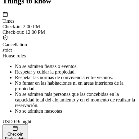
Things to know
Times
Check-in
:
2:00 PM
Check-out
:
12:00 PM
Cancellation
strict
House rules
No se admiten fiestas o eventos.
Respetar y cuidar la propiedad.
Respetar las normas de convivencia entre vecinos.
No fumar en las habitaciones ni en áreas interiores de la
propiedad.
No se admiten más personas que las concebidas en la
capacidad total del alojamiento y en el momento de realizar la
reservación.
No se admiten mascotas
USD 69
/
night
Check-in
Pick a date