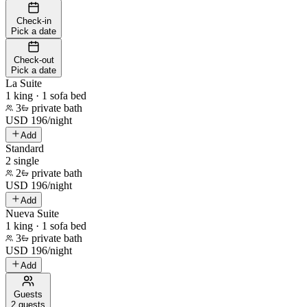
Check-in
Pick a date
Check-out
Pick a date
La Suite
1 king · 1 sofa bed
3
private bath
USD
196
/
night
Add
Standard
2 single
2
private bath
USD
196
/
night
Add
Nueva Suite
1 king · 1 sofa bed
3
private bath
USD
196
/
night
Add
Guests
2 guests