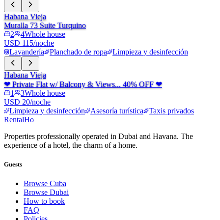
Habana Vieja
Muralla 73 Suite Turquino
2
4
Whole house
USD 115/noche
Lavandería
Planchado de ropa
Limpieza y desinfección
Habana Vieja
❤ Private Flat w/ Balcony & Views... 40% OFF ❤
1
3
Whole house
USD 20/noche
Limpieza y desinfección
Asesoría turística
Taxis privados
RentalHo
Properties professionally operated in Dubai and Havana. The
experience of a hotel, the charm of a home.
Guests
Browse Cuba
Browse Dubai
How to book
FAQ
Policies