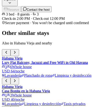
Reserve
Contact the host
3
bed
·
8
guests
·
3
Check-in
2:00 PM
·
Check-out
12:00 PM
Secure payment · You won't be charged until confirmed
Other similar stays
Also in Habana Vieja and nearby
Habana Vieja
Lxry Flat Balcony, Jacuzzi and Free WiFi in Old Havana
3
6
Whole house
USD 64/noche
Lavandería
Planchado de ropa
Limpieza y desinfección
Habana Vieja
Casa Bonita en la Habana Vieja
1
3
Whole house
USD 40/noche
Lavandería
Limpieza y desinfección
Taxis privados