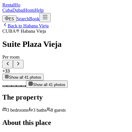
RentalHo
Cuba
Dubai
Hosts
Help
Search
Book
ES
Back to Habana Vieja
CUBA
Habana Vieja
Suite Plaza Vieja
Per room
+
33
Show all 41 photos
Show all 41 photos
The property
3
bedrooms
3
baths
8
guests
About this place