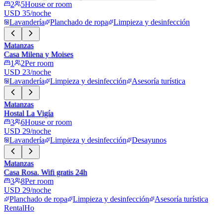
2
5
House or room
USD 35/noche
Lavandería
Planchado de ropa
Limpieza y desinfección
Matanzas
Casa Milena y Moises
1
2
Per room
USD 23/noche
Lavandería
Limpieza y desinfección
Asesoría turística
Matanzas
Hostal La Vigía
3
6
House or room
USD 29/noche
Lavandería
Limpieza y desinfección
Desayunos
Matanzas
Casa Rosa. Wifi gratis 24h
3
8
Per room
USD 29/noche
Planchado de ropa
Limpieza y desinfección
Asesoría turística
RentalHo