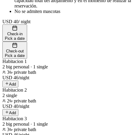
capacidad total del alojamiento y en el momento de realizar la
reservación.
No se admiten mascotas
USD 40
/
night
Check-in
Pick a date
Check-out
Pick a date
Habitacion 1
2 big personal · 1 single
3
private bath
USD
46
/
night
Add
Habitacion 2
2 single
2
private bath
USD
40
/
night
Add
Habitacion 3
2 big personal · 1 single
3
private bath
USD
46
/
night