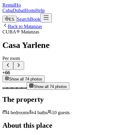
RentalHo
Cuba
Dubai
Hosts
Help
Search
Book
ES
Back to Matanzas
CUBA
Matanzas
Casa Yarlene
Per room
+
66
Show all 74 photos
Show all 74 photos
The property
4
bedrooms
4
baths
10
guests
About this place