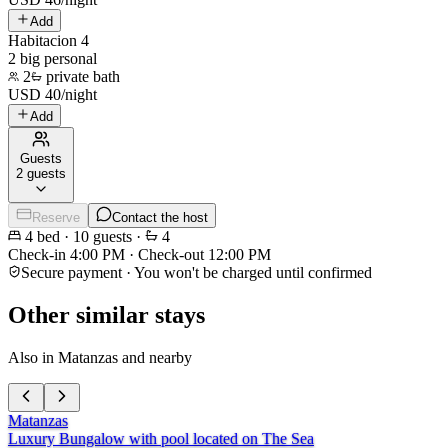
Add
Habitacion 4
2 big personal
2
private bath
USD
40
/
night
Add
Guests
2 guests
Reserve
Contact the host
4
bed
·
10
guests
·
4
Check-in
4:00 PM
·
Check-out
12:00 PM
Secure payment · You won't be charged until confirmed
Other similar stays
Also in Matanzas and nearby
Matanzas
Luxury Bungalow with pool located on The Sea