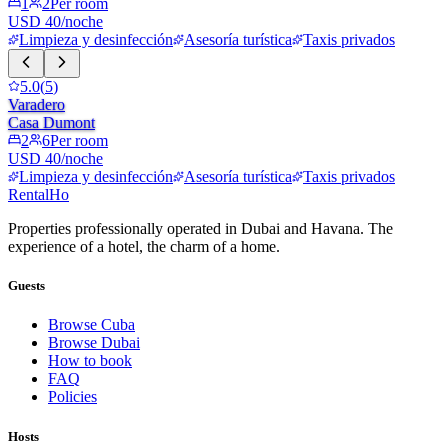
1
2
Per room
USD 40/noche
Limpieza y desinfección
Asesoría turística
Taxis privados
5.0
(
5
)
Varadero
Casa Dumont
2
6
Per room
USD 40/noche
Limpieza y desinfección
Asesoría turística
Taxis privados
RentalHo
Properties professionally operated in Dubai and Havana. The
experience of a hotel, the charm of a home.
Guests
Browse Cuba
Browse Dubai
How to book
FAQ
Policies
Hosts