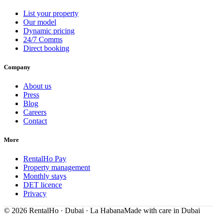
List your property
Our model
Dynamic pricing
24/7 Comms
Direct booking
Company
About us
Press
Blog
Careers
Contact
More
RentalHo Pay
Property management
Monthly stays
DET licence
Privacy
©
2026
RentalHo · Dubai · La Habana
Made with care in Dubai