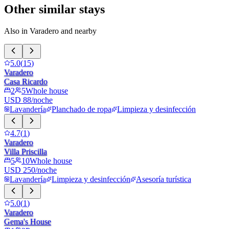
Other similar stays
Also in Varadero and nearby
5.0
(
15
)
Varadero
Casa Ricardo
2
5
Whole house
USD 88/noche
Lavandería
Planchado de ropa
Limpieza y desinfección
4.7
(
1
)
Varadero
Villa Priscilla
5
10
Whole house
USD 250/noche
Lavandería
Limpieza y desinfección
Asesoría turística
5.0
(
1
)
Varadero
Gema's House