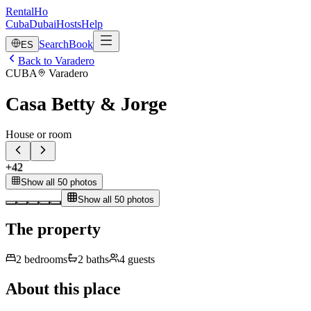
RentalHo
Cuba
Dubai
Hosts
Help
Search
Book
ES
Back to Varadero
CUBA
Varadero
Casa Betty & Jorge
House or room
+
42
Show all 50 photos
Show all 50 photos
The property
2
bedrooms
2
baths
4
guests
About this place