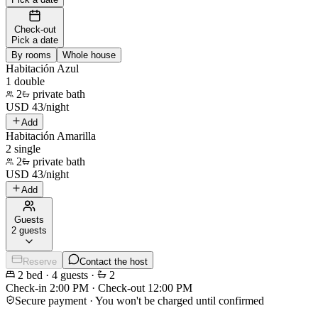
Check-out
Pick a date
By rooms
Whole house
Habitación Azul
1 double
2
private bath
USD
43
/
night
Add
Habitación Amarilla
2 single
2
private bath
USD
43
/
night
Add
Guests
2 guests
Reserve
Contact the host
2
bed
·
4
guests
·
2
Check-in
2:00 PM
·
Check-out
12:00 PM
Secure payment · You won't be charged until confirmed