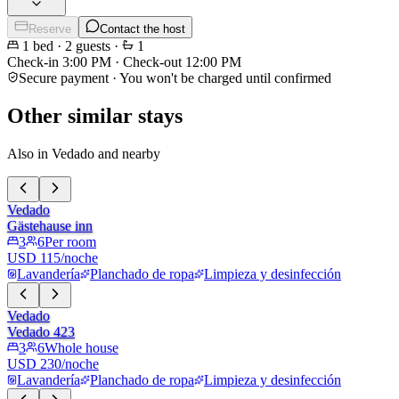
Reserve
Contact the host
1
bed
·
2
guests
·
1
Check-in
3:00 PM
·
Check-out
12:00 PM
Secure payment · You won't be charged until confirmed
Other similar stays
Also in Vedado and nearby
Vedado
Gästehause inn
3
6
Per room
USD 115/noche
Lavandería
Planchado de ropa
Limpieza y desinfección
Vedado
Vedado 423
3
6
Whole house
USD 230/noche
Lavandería
Planchado de ropa
Limpieza y desinfección