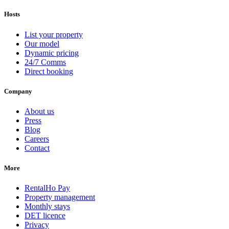
Hosts
List your property
Our model
Dynamic pricing
24/7 Comms
Direct booking
Company
About us
Press
Blog
Careers
Contact
More
RentalHo Pay
Property management
Monthly stays
DET licence
Privacy