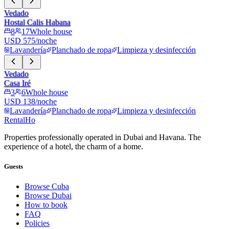
Vedado
Hostal Calis Habana
8
17
Whole house
USD 575/noche
Lavandería
Planchado de ropa
Limpieza y desinfección
Vedado
Casa Iré
3
6
Whole house
USD 138/noche
Lavandería
Planchado de ropa
Limpieza y desinfección
RentalHo
Properties professionally operated in Dubai and Havana. The
experience of a hotel, the charm of a home.
Guests
Browse Cuba
Browse Dubai
How to book
FAQ
Policies