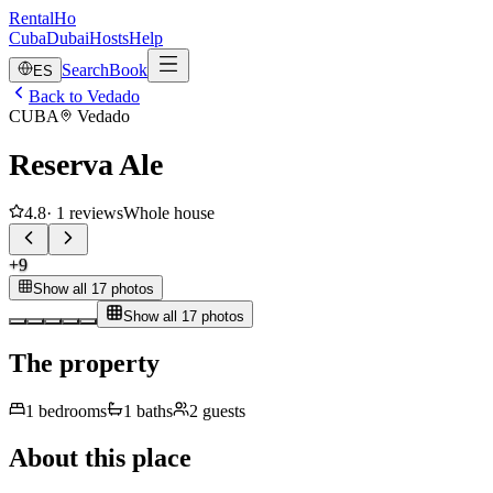
RentalHo
Cuba
Dubai
Hosts
Help
Search
Book
ES
Back to Vedado
CUBA
Vedado
Reserva Ale
4.8
·
1
reviews
Whole house
+
9
Show all 17 photos
Show all 17 photos
The property
1
bedrooms
1
baths
2
guests
About this place