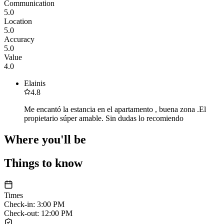
Communication
5.0
Location
5.0
Accuracy
5.0
Value
4.0
Elainis
4.8
Me encantó la estancia en el apartamento , buena zona .El
propietario súper amable. Sin dudas lo recomiendo
Where you'll be
Things to know
Times
Check-in
:
3:00 PM
Check-out
:
12:00 PM