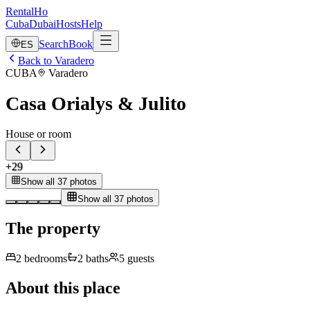
RentalHo
Cuba
Dubai
Hosts
Help
Search
Book
ES
Back to Varadero
CUBA
Varadero
Casa Orialys & Julito
House or room
+
29
Show all 37 photos
Show all 37 photos
The property
2
bedrooms
2
baths
5
guests
About this place