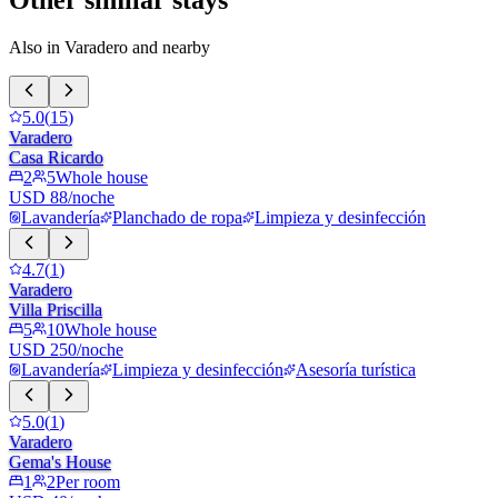
Other similar stays
Also in Varadero and nearby
5.0
(
15
)
Varadero
Casa Ricardo
2
5
Whole house
USD 88/noche
Lavandería
Planchado de ropa
Limpieza y desinfección
4.7
(
1
)
Varadero
Villa Priscilla
5
10
Whole house
USD 250/noche
Lavandería
Limpieza y desinfección
Asesoría turística
5.0
(
1
)
Varadero
Gema's House
1
2
Per room