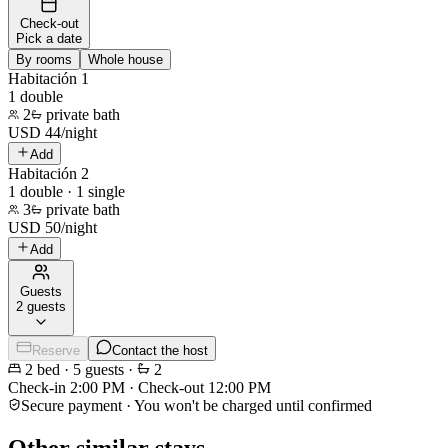
Check-out
Pick a date
By rooms
Whole house
Habitación 1
1 double
2
private bath
USD
44
/
night
Add
Habitación 2
1 double · 1 single
3
private bath
USD
50
/
night
Add
Guests
2 guests
Reserve
Contact the host
2
bed
·
5
guests
·
2
Check-in
2:00 PM
·
Check-out
12:00 PM
Secure payment · You won't be charged until confirmed