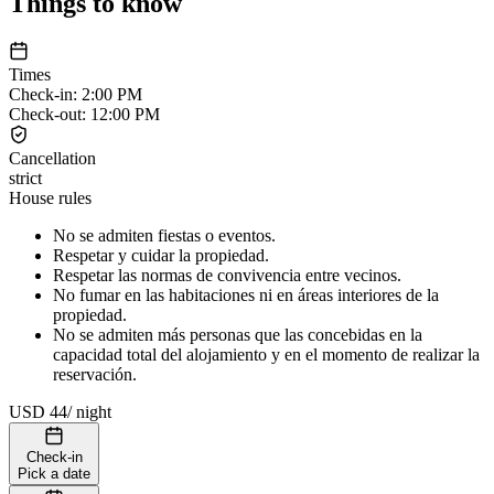
Things to know
Times
Check-in
:
2:00 PM
Check-out
:
12:00 PM
Cancellation
strict
House rules
No se admiten fiestas o eventos.
Respetar y cuidar la propiedad.
Respetar las normas de convivencia entre vecinos.
No fumar en las habitaciones ni en áreas interiores de la
propiedad.
No se admiten más personas que las concebidas en la
capacidad total del alojamiento y en el momento de realizar la
reservación.
USD 44
/
night
Check-in
Pick a date