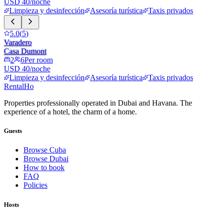
USD 40/noche
Limpieza y desinfección
Asesoría turística
Taxis privados
5.0
(
5
)
Varadero
Casa Dumont
2
6
Per room
USD 40/noche
Limpieza y desinfección
Asesoría turística
Taxis privados
RentalHo
Properties professionally operated in Dubai and Havana. The
experience of a hotel, the charm of a home.
Guests
Browse Cuba
Browse Dubai
How to book
FAQ
Policies
Hosts