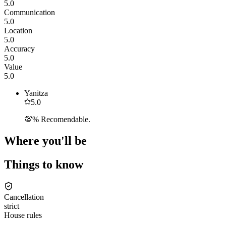
5.0
Communication
5.0
Location
5.0
Accuracy
5.0
Value
5.0
Yanitza
5.0
💯% Recomendable.
Where you'll be
Things to know
Cancellation
strict
House rules