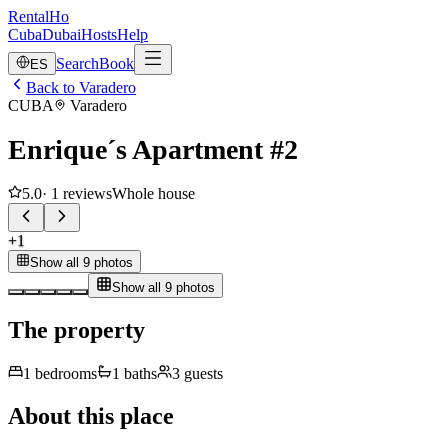
RentalHo
Cuba
Dubai
Hosts
Help
Search
Book
ES
Back to Varadero
CUBA
Varadero
Enrique´s Apartment #2
5.0
·
1
reviews
Whole house
+
1
Show all 9 photos
Show all 9 photos
The property
1
bedrooms
1
baths
3
guests
About this place