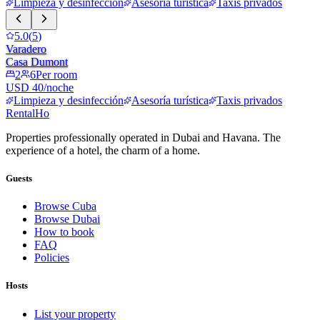
Limpieza y desinfección
Asesoría turística
Taxis privados
5.0
(
5
)
Varadero
Casa Dumont
2
6
Per room
USD 40/noche
Limpieza y desinfección
Asesoría turística
Taxis privados
RentalHo
Properties professionally operated in Dubai and Havana. The
experience of a hotel, the charm of a home.
Guests
Browse Cuba
Browse Dubai
How to book
FAQ
Policies
Hosts
List your property