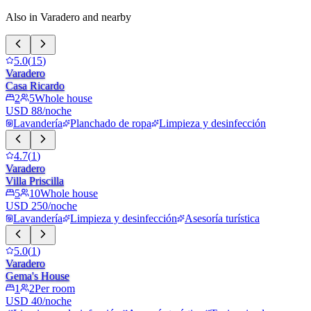
Also in Varadero and nearby
5.0
(
15
)
Varadero
Casa Ricardo
2
5
Whole house
USD 88/noche
Lavandería
Planchado de ropa
Limpieza y desinfección
4.7
(
1
)
Varadero
Villa Priscilla
5
10
Whole house
USD 250/noche
Lavandería
Limpieza y desinfección
Asesoría turística
5.0
(
1
)
Varadero
Gema's House
1
2
Per room
USD 40/noche