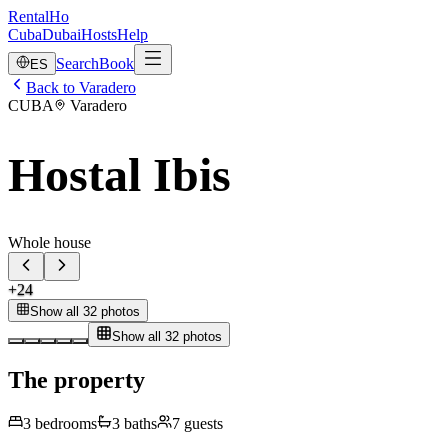
RentalHo
Cuba
Dubai
Hosts
Help
Search
Book
ES
Back to Varadero
CUBA
Varadero
Hostal Ibis
Whole house
+
24
Show all 32 photos
Show all 32 photos
The property
3
bedrooms
3
baths
7
guests