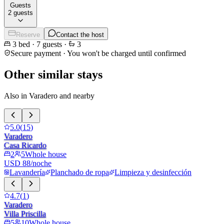
Guests
2 guests
Reserve
Contact the host
3
bed
·
7
guests
·
3
Secure payment · You won't be charged until confirmed
Other similar stays
Also in Varadero and nearby
5.0
(
15
)
Varadero
Casa Ricardo
2
5
Whole house
USD 88/noche
Lavandería
Planchado de ropa
Limpieza y desinfección
4.7
(
1
)
Varadero
Villa Priscilla
5
10
Whole house