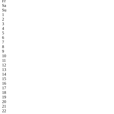
Fr
Sa
Su
1
2
3
4
5
6
7
8
9
10
11
12
13
14
15
16
17
18
19
20
21
22