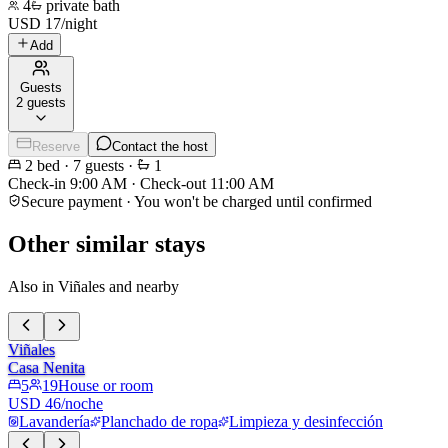
4
private bath
USD
17
/
night
Add
Guests
2 guests
Reserve
Contact the host
2
bed
·
7
guests
·
1
Check-in
9:00 AM
·
Check-out
11:00 AM
Secure payment · You won't be charged until confirmed
Other similar stays
Also in Viñales and nearby
Viñales
Casa Nenita
5
19
House or room
USD 46/noche
Lavandería
Planchado de ropa
Limpieza y desinfección