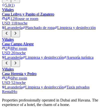
5.0
(
1
)
Viñales
Casa Leibys y Papito el Zapatero
4
12
House or room
USD 118/noche
Lavandería
Planchado de ropa
Limpieza y desinfección
Viñales
Casa Campo Alegre
2
8
Per room
USD 20/noche
Lavandería
Limpieza y desinfección
Asesoría turística
Viñales
Casa Herenia y Pedro
2
6
Per room
USD 52/noche
Lavandería
Limpieza y desinfección
Taxis privados
RentalHo
Properties professionally operated in Dubai and Havana. The
experience of a hotel, the charm of a home.