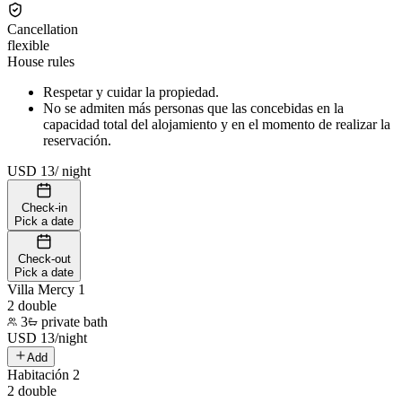
Cancellation
flexible
House rules
Respetar y cuidar la propiedad.
No se admiten más personas que las concebidas en la
capacidad total del alojamiento y en el momento de realizar la
reservación.
USD 13
/
night
Check-in
Pick a date
Check-out
Pick a date
Villa Mercy 1
2 double
3
private bath
USD
13
/
night
Add
Habitación 2
2 double