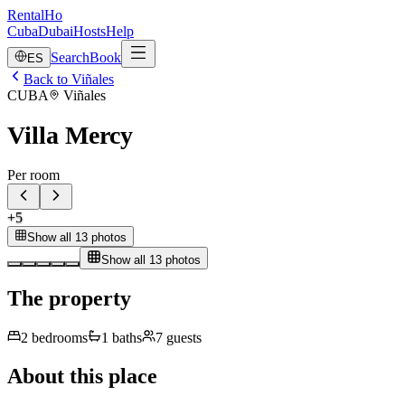
RentalHo
Cuba
Dubai
Hosts
Help
Search
Book
ES
Back to Viñales
CUBA
Viñales
Villa Mercy
Per room
+
5
Show all 13 photos
Show all 13 photos
The property
2
bedrooms
1
baths
7
guests
About this place