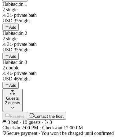
Habitación 1
2 single
3
private bath
USD
35
/
night
Add
Habitación 2
2 single
3
private bath
USD
35
/
night
Add
Habitación 3
2 double
4
private bath
USD
46
/
night
Add
Guests
2 guests
Reserve
Contact the host
3
bed
·
10
guests
·
3
Check-in
2:00 PM
·
Check-out
12:00 PM
Secure payment · You won't be charged until confirmed