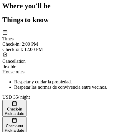
Where you'll be
Things to know
Times
Check-in
:
2:00 PM
Check-out
:
12:00 PM
Cancellation
flexible
House rules
Respetar y cuidar la propiedad.
Respetar las normas de convivencia entre vecinos.
USD 35
/
night
Check-in
Pick a date
Check-out
Pick a date