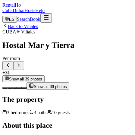
RentalHo
Cuba
Dubai
Hosts
Help
Search
Book
ES
Back to Viñales
CUBA
Viñales
Hostal Mar y Tierra
Per room
+
31
Show all 39 photos
Show all 39 photos
The property
3
bedrooms
3
baths
10
guests
About this place