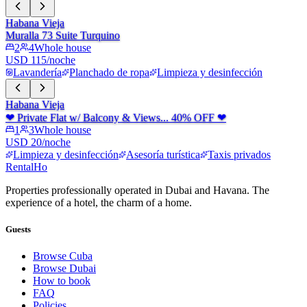
Habana Vieja
Muralla 73 Suite Turquino
2
4
Whole house
USD 115/noche
Lavandería
Planchado de ropa
Limpieza y desinfección
Habana Vieja
❤ Private Flat w/ Balcony & Views... 40% OFF ❤
1
3
Whole house
USD 20/noche
Limpieza y desinfección
Asesoría turística
Taxis privados
RentalHo
Properties professionally operated in Dubai and Havana. The
experience of a hotel, the charm of a home.
Guests
Browse Cuba
Browse Dubai
How to book
FAQ
Policies