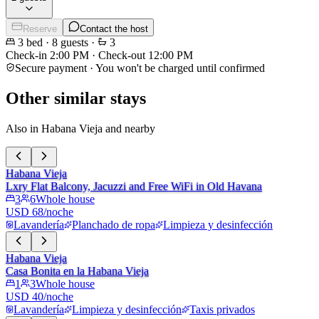
Reserve
Contact the host
3
bed
·
8
guests
·
3
Check-in
2:00 PM
·
Check-out
12:00 PM
Secure payment · You won't be charged until confirmed
Other similar stays
Also in Habana Vieja and nearby
Habana Vieja
Lxry Flat Balcony, Jacuzzi and Free WiFi in Old Havana
3
6
Whole house
USD 68/noche
Lavandería
Planchado de ropa
Limpieza y desinfección
Habana Vieja
Casa Bonita en la Habana Vieja
1
3
Whole house
USD 40/noche
Lavandería
Limpieza y desinfección
Taxis privados