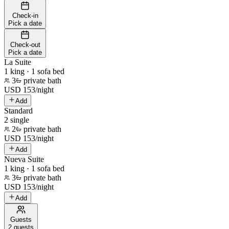
Check-in
Pick a date
Check-out
Pick a date
La Suite
1 king · 1 sofa bed
3
private bath
USD
153
/
night
Add
Standard
2 single
2
private bath
USD
153
/
night
Add
Nueva Suite
1 king · 1 sofa bed
3
private bath
USD
153
/
night
Add
Guests
2 guests