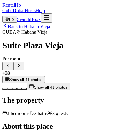
RentalHo
Cuba
Dubai
Hosts
Help
Search
Book
ES
Back to Habana Vieja
CUBA
Habana Vieja
Suite Plaza Vieja
Per room
+
33
Show all 41 photos
Show all 41 photos
The property
3
bedrooms
3
baths
8
guests
About this place