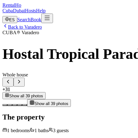
RentalHo
Cuba
Dubai
Hosts
Help
Search
Book
ES
Back to Varadero
CUBA
Varadero
Hostal Tropical Para
Whole house
+
31
Show all 39 photos
Show all 39 photos
The property
1
bedrooms
1
baths
3
guests