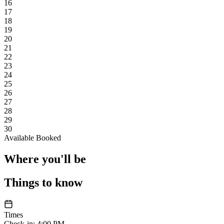
16
17
18
19
20
21
22
23
24
25
26
27
28
29
30
Available
Booked
Where you'll be
Things to know
Times
Check-in
:
4:00 PM