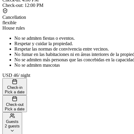
Check-out
:
12:00 PM
Cancellation
flexible
House rules
No se admiten fiestas o eventos.
Respetar y cuidar la propiedad.
Respetar las normas de convivencia entre vecinos.
No fumar en las habitaciones ni en áreas interiores de la propie
No se admiten más personas que las concebidas en la capacidad t
No se admiten mascotas
USD 46
/
night
Check-in
Pick a date
Check-out
Pick a date
Guests
2 guests