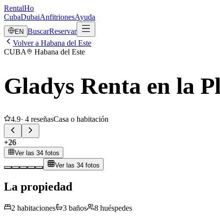
RentalHo
Cuba
Dubai
Anfitriones
Ayuda
Buscar
Reservar
EN
Volver a Habana del Este
CUBA
Habana del Este
Gladys Renta en la P
4.9
·
4
reseñas
Casa o habitación
+
26
Ver las 34 fotos
Ver las 34 fotos
La propiedad
2
habitaciones
3
baños
8
huéspedes