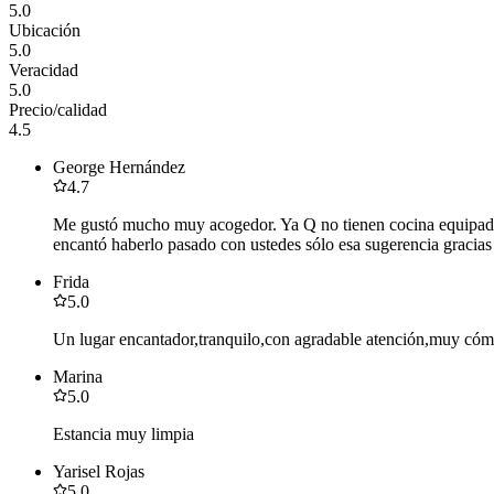
5.0
Ubicación
5.0
Veracidad
5.0
Precio/calidad
4.5
George Hernández
4.7
Me gustó mucho muy acogedor. Ya Q no tienen cocina equipada d
encantó haberlo pasado con ustedes sólo esa sugerencia gracias
Frida
5.0
Un lugar encantador,tranquilo,con agradable atención,muy có
Marina
5.0
Estancia muy limpia
Yarisel Rojas
5.0