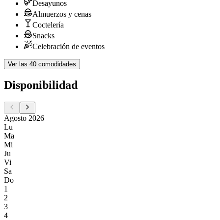
Desayunos
Almuerzos y cenas
Coctelería
Snacks
Celebración de eventos
Ver las 40 comodidades
Disponibilidad
Agosto 2026
Lu
Ma
Mi
Ju
Vi
Sa
Do
1
2
3
4