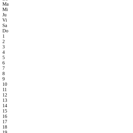
Ma
Mi
Ju
Vi
Sa
Do
1
2
3
4
5
6
7
8
9
10
11
12
13
14
15
16
17
18
19