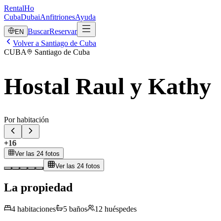
RentalHo
Cuba
Dubai
Anfitriones
Ayuda
Buscar
Reservar
EN
Volver a Santiago de Cuba
CUBA
Santiago de Cuba
Hostal Raul y Kathy
Por habitación
+
16
Ver las 24 fotos
Ver las 24 fotos
La propiedad
4
habitaciones
5
baños
12
huéspedes