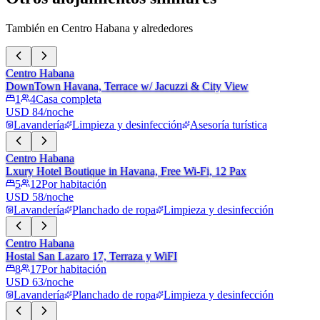
También en Centro Habana y alrededores
Centro Habana
DownTown Havana, Terrace w/ Jacuzzi & City View
1
4
Casa completa
USD 84/noche
Lavandería
Limpieza y desinfección
Asesoría turística
Centro Habana
Lxury Hotel Boutique in Havana, Free Wi-Fi, 12 Pax
5
12
Por habitación
USD 58/noche
Lavandería
Planchado de ropa
Limpieza y desinfección
Centro Habana
Hostal San Lazaro 17, Terraza y WiFI
8
17
Por habitación
USD 63/noche
Lavandería
Planchado de ropa
Limpieza y desinfección