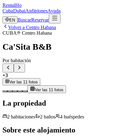
RentalHo
Cuba
Dubai
Anfitriones
Ayuda
Buscar
Reservar
EN
Volver a Centro Habana
CUBA
Centro Habana
Ca'Sita B&B
Por habitación
+
3
Ver las 11 fotos
Ver las 11 fotos
La propiedad
2
habitaciones
2
baños
4
huéspedes
Sobre este alojamiento