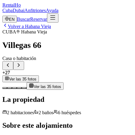
RentalHo
Cuba
Dubai
Anfitriones
Ayuda
Buscar
Reservar
EN
Volver a Habana Vieja
CUBA
Habana Vieja
Villegas 66
Casa o habitación
+
27
Ver las 35 fotos
Ver las 35 fotos
La propiedad
2
habitaciones
2
baños
6
huéspedes
Sobre este alojamiento