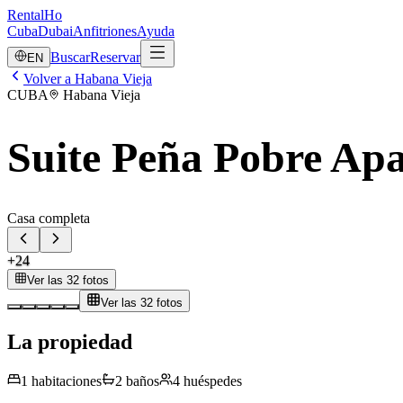
RentalHo
Cuba
Dubai
Anfitriones
Ayuda
Buscar
Reservar
EN
Volver a Habana Vieja
CUBA
Habana Vieja
Suite Peña Pobre Ap
Casa completa
+
24
Ver las 32 fotos
Ver las 32 fotos
La propiedad
1
habitaciones
2
baños
4
huéspedes