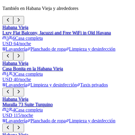
También en Habana Vieja y alrededores
Habana Vieja
Lxry Flat Balcony, Jacuzzi and Free WiFi in Old Havana
3
6
Casa completa
USD 64/noche
Lavandería
Planchado de ropa
Limpieza y desinfección
Habana Vieja
Casa Bonita en la Habana Vieja
1
3
Casa completa
USD 40/noche
Lavandería
Limpieza y desinfección
Taxis privados
Habana Vieja
Muralla 73 Suite Turquino
2
4
Casa completa
USD 115/noche
Lavandería
Planchado de ropa
Limpieza y desinfección
Habana Vieja