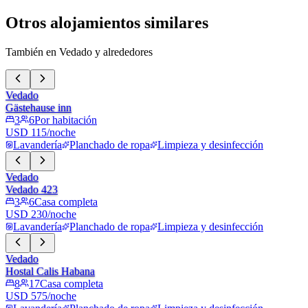
Otros alojamientos similares
También en Vedado y alrededores
Vedado
Gästehause inn
3
6
Por habitación
USD 115/noche
Lavandería
Planchado de ropa
Limpieza y desinfección
Vedado
Vedado 423
3
6
Casa completa
USD 230/noche
Lavandería
Planchado de ropa
Limpieza y desinfección
Vedado
Hostal Calis Habana
8
17
Casa completa
USD 575/noche