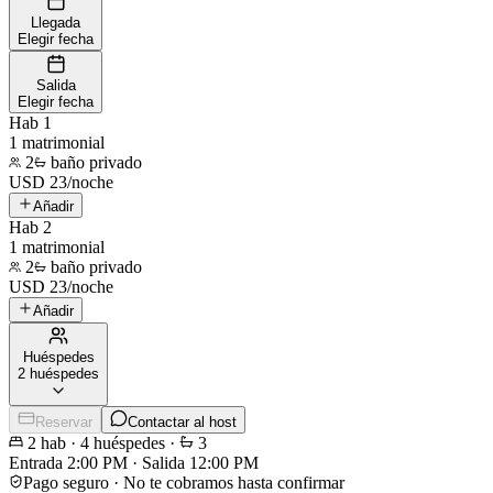
Llegada
Elegir fecha
Salida
Elegir fecha
Hab 1
1 matrimonial
2
baño privado
USD
23
/
noche
Añadir
Hab 2
1 matrimonial
2
baño privado
USD
23
/
noche
Añadir
Huéspedes
2 huéspedes
Reservar
Contactar al host
2
hab
·
4
huéspedes
·
3
Entrada
2:00 PM
·
Salida
12:00 PM
Pago seguro · No te cobramos hasta confirmar