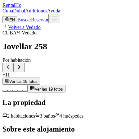
RentalHo
Cuba
Dubai
Anfitriones
Ayuda
Buscar
Reservar
EN
Volver a Vedado
CUBA
Vedado
Jovellar 258
Por habitación
+
11
Ver las 19 fotos
Ver las 19 fotos
La propiedad
2
habitaciones
3
baños
4
huéspedes
Sobre este alojamiento