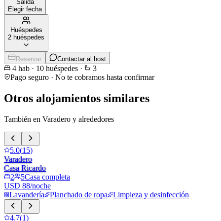
Salida
Elegir fecha
Huéspedes
2 huéspedes
Reservar
Contactar al host
4
hab
·
10
huéspedes
·
3
Pago seguro · No te cobramos hasta confirmar
Otros alojamientos similares
También en Varadero y alrededores
5.0
(
15
)
Varadero
Casa Ricardo
2
5
Casa completa
USD 88/noche
Lavandería
Planchado de ropa
Limpieza y desinfección
4.7
(
1
)