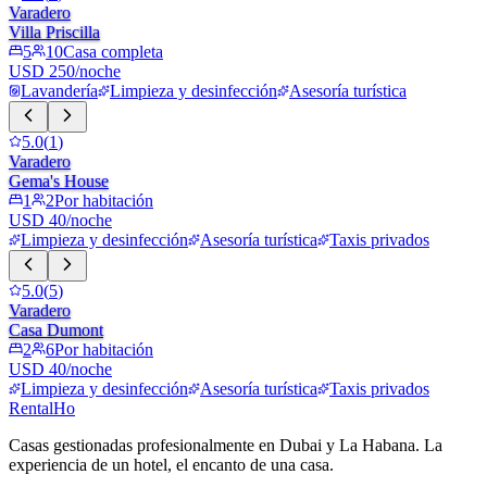
Varadero
Villa Priscilla
5
10
Casa completa
USD 250/noche
Lavandería
Limpieza y desinfección
Asesoría turística
5.0
(
1
)
Varadero
Gema's House
1
2
Por habitación
USD 40/noche
Limpieza y desinfección
Asesoría turística
Taxis privados
5.0
(
5
)
Varadero
Casa Dumont
2
6
Por habitación
USD 40/noche
Limpieza y desinfección
Asesoría turística
Taxis privados
RentalHo
Casas gestionadas profesionalmente en Dubai y La Habana. La
experiencia de un hotel, el encanto de una casa.