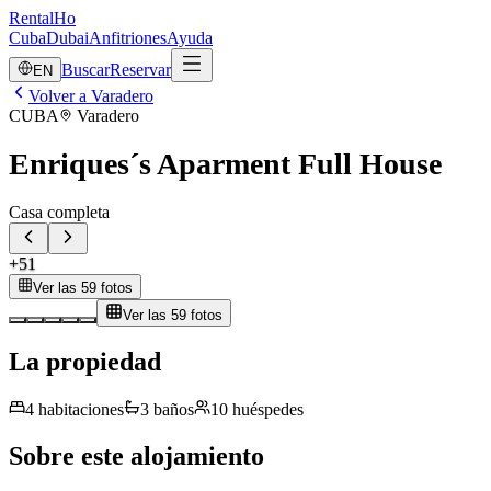
RentalHo
Cuba
Dubai
Anfitriones
Ayuda
Buscar
Reservar
EN
Volver a Varadero
CUBA
Varadero
Enriques´s Aparment Full House
Casa completa
+
51
Ver las 59 fotos
Ver las 59 fotos
La propiedad
4
habitaciones
3
baños
10
huéspedes
Sobre este alojamiento