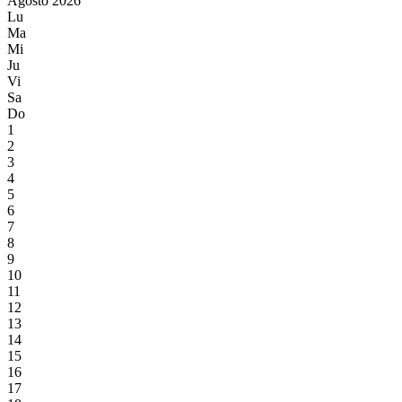
Agosto 2026
Lu
Ma
Mi
Ju
Vi
Sa
Do
1
2
3
4
5
6
7
8
9
10
11
12
13
14
15
16
17