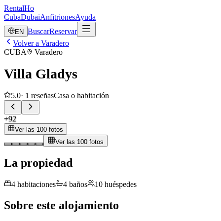
RentalHo
Cuba
Dubai
Anfitriones
Ayuda
Buscar
Reservar
EN
Volver a Varadero
CUBA
Varadero
Villa Gladys
5.0
·
1
reseñas
Casa o habitación
+
92
Ver las 100 fotos
Ver las 100 fotos
La propiedad
4
habitaciones
4
baños
10
huéspedes
Sobre este alojamiento