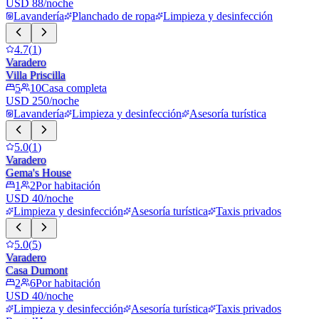
USD 88/noche
Lavandería
Planchado de ropa
Limpieza y desinfección
4.7
(
1
)
Varadero
Villa Priscilla
5
10
Casa completa
USD 250/noche
Lavandería
Limpieza y desinfección
Asesoría turística
5.0
(
1
)
Varadero
Gema's House
1
2
Por habitación
USD 40/noche
Limpieza y desinfección
Asesoría turística
Taxis privados
5.0
(
5
)
Varadero
Casa Dumont
2
6
Por habitación
USD 40/noche
Limpieza y desinfección
Asesoría turística
Taxis privados