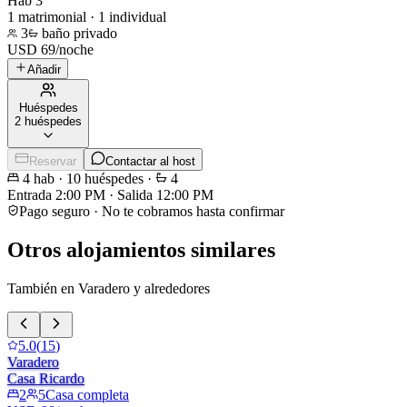
Hab 3
1 matrimonial · 1 individual
3
baño privado
USD
69
/
noche
Añadir
Huéspedes
2 huéspedes
Reservar
Contactar al host
4
hab
·
10
huéspedes
·
4
Entrada
2:00 PM
·
Salida
12:00 PM
Pago seguro · No te cobramos hasta confirmar
Otros alojamientos similares
También en Varadero y alrededores
5.0
(
15
)
Varadero
Casa Ricardo
2
5
Casa completa