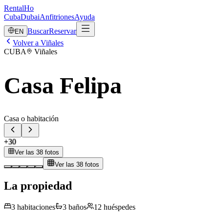
RentalHo
Cuba
Dubai
Anfitriones
Ayuda
Buscar
Reservar
EN
Volver a Viñales
CUBA
Viñales
Casa Felipa
Casa o habitación
+
30
Ver las 38 fotos
Ver las 38 fotos
La propiedad
3
habitaciones
3
baños
12
huéspedes