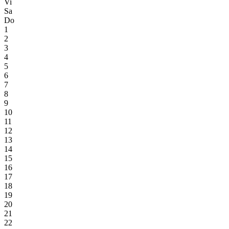
Vi
Sa
Do
1
2
3
4
5
6
7
8
9
10
11
12
13
14
15
16
17
18
19
20
21
22