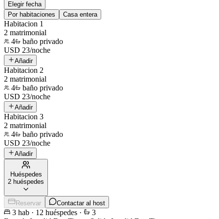
Elegir fecha
Por habitaciones
Casa entera
Habitacion 1
2 matrimonial
4
baño privado
USD
23
/
noche
Añadir
Habitacion 2
2 matrimonial
4
baño privado
USD
23
/
noche
Añadir
Habitacion 3
2 matrimonial
4
baño privado
USD
23
/
noche
Añadir
Huéspedes
2 huéspedes
Reservar
Contactar al host
3
hab
·
12
huéspedes
·
3