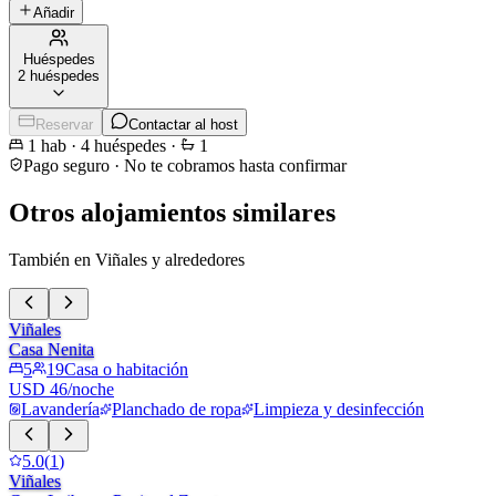
Añadir
Huéspedes
2 huéspedes
Reservar
Contactar al host
1
hab
·
4
huéspedes
·
1
Pago seguro · No te cobramos hasta confirmar
Otros alojamientos similares
También en Viñales y alrededores
Viñales
Casa Nenita
5
19
Casa o habitación
USD 46/noche
Lavandería
Planchado de ropa
Limpieza y desinfección
5.0
(
1
)
Viñales