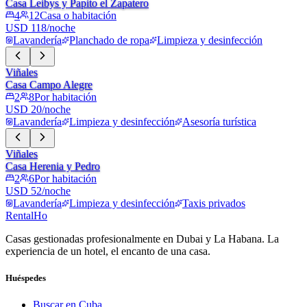
Casa Leibys y Papito el Zapatero
4
12
Casa o habitación
USD 118/noche
Lavandería
Planchado de ropa
Limpieza y desinfección
Viñales
Casa Campo Alegre
2
8
Por habitación
USD 20/noche
Lavandería
Limpieza y desinfección
Asesoría turística
Viñales
Casa Herenia y Pedro
2
6
Por habitación
USD 52/noche
Lavandería
Limpieza y desinfección
Taxis privados
RentalHo
Casas gestionadas profesionalmente en Dubai y La Habana. La
experiencia de un hotel, el encanto de una casa.
Huéspedes
Buscar en Cuba