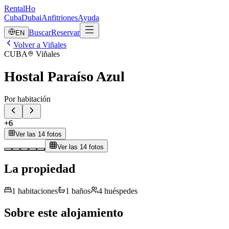
RentalHo
Cuba
Dubai
Anfitriones
Ayuda
Buscar
Reservar
EN
Volver a Viñales
CUBA
Viñales
Hostal Paraíso Azul
Por habitación
+
6
Ver las 14 fotos
Ver las 14 fotos
La propiedad
1
habitaciones
1
baños
4
huéspedes
Sobre este alojamiento