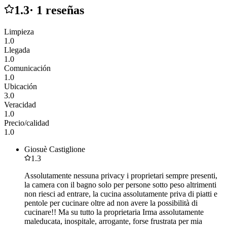
1.3
·
1
reseñas
Limpieza
1.0
Llegada
1.0
Comunicación
1.0
Ubicación
3.0
Veracidad
1.0
Precio/calidad
1.0
Giosuè Castiglione
1.3
Assolutamente nessuna privacy i proprietari sempre presenti,
la camera con il bagno solo per persone sotto peso altrimenti
non riesci ad entrare, la cucina assolutamente priva di piatti e
pentole per cucinare oltre ad non avere la possibilità di
cucinare!! Ma su tutto la proprietaria Irma assolutamente
maleducata, inospitale, arrogante, forse frustrata per mia