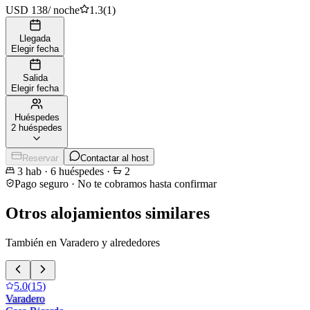
USD 138
/
noche
1.3
(
1
)
Llegada
Elegir fecha
Salida
Elegir fecha
Huéspedes
2 huéspedes
Reservar
Contactar al host
3
hab
·
6
huéspedes
·
2
Pago seguro · No te cobramos hasta confirmar
Otros alojamientos similares
También en Varadero y alrededores
5.0
(
15
)
Varadero