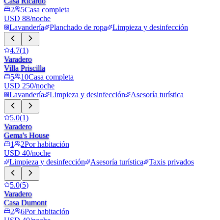
Casa Ricardo
2
5
Casa completa
USD 88/noche
Lavandería
Planchado de ropa
Limpieza y desinfección
4.7
(
1
)
Varadero
Villa Priscilla
5
10
Casa completa
USD 250/noche
Lavandería
Limpieza y desinfección
Asesoría turística
5.0
(
1
)
Varadero
Gema's House
1
2
Por habitación
USD 40/noche
Limpieza y desinfección
Asesoría turística
Taxis privados
5.0
(
5
)
Varadero
Casa Dumont
2
6
Por habitación