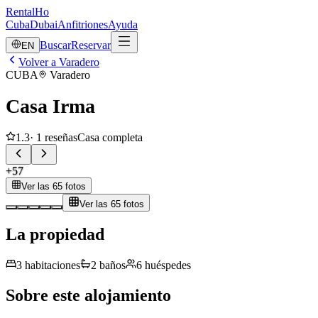
RentalHo
Cuba
Dubai
Anfitriones
Ayuda
Buscar
Reservar
EN
Volver a Varadero
CUBA
Varadero
Casa Irma
1.3
·
1
reseñas
Casa completa
+
57
Ver las 65 fotos
Ver las 65 fotos
La propiedad
3
habitaciones
2
baños
6
huéspedes
Sobre este alojamiento