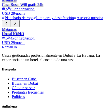
Matanzas
Casa Rosa. Wifi gratis 24h
3
8
Por habitación
USD 29/noche
Planchado de ropa
Limpieza y desinfección
Asesoría turística
Matanzas
Hostal Ki&Ki
1
4
Por habitación
USD 29/noche
RentalHo
Casas gestionadas profesionalmente en Dubai y La Habana. La
experiencia de un hotel, el encanto de una casa.
Huéspedes
Buscar en Cuba
Buscar en Dubai
Cómo reservar
Preguntas frecuentes
Políticas
Anfitriones