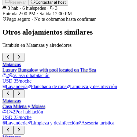
Reservar
Contactar al host
3
hab
·
6
huéspedes
·
3
Entrada
2:00 PM
·
Salida
12:00 PM
Pago seguro · No te cobramos hasta confirmar
Otros alojamientos similares
También en Matanzas y alrededores
Matanzas
Luxury Bungalow with pool located on The Sea
2
5
Casa o habitación
USD 35/noche
Lavandería
Planchado de ropa
Limpieza y desinfección
Matanzas
Casa Milena y Moises
1
2
Por habitación
USD 23/noche
Lavandería
Limpieza y desinfección
Asesoría turística