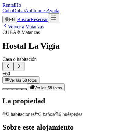
RentalHo
Cuba
Dubai
Anfitriones
Ayuda
Buscar
Reservar
EN
Volver a Matanzas
CUBA
Matanzas
Hostal La Vigía
Casa o habitación
+
60
Ver las 68 fotos
Ver las 68 fotos
La propiedad
3
habitaciones
3
baños
6
huéspedes
Sobre este alojamiento