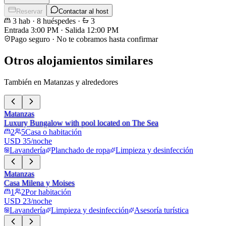
Reservar
Contactar al host
3
hab
·
8
huéspedes
·
3
Entrada
3:00 PM
·
Salida
12:00 PM
Pago seguro · No te cobramos hasta confirmar
Otros alojamientos similares
También en Matanzas y alrededores
Matanzas
Luxury Bungalow with pool located on The Sea
2
5
Casa o habitación
USD 35/noche
Lavandería
Planchado de ropa
Limpieza y desinfección
Matanzas
Casa Milena y Moises
1
2
Por habitación
USD 23/noche
Lavandería
Limpieza y desinfección
Asesoría turística