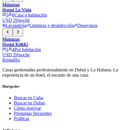
Matanzas
Hostal La Vigía
3
6
Casa o habitación
USD 29/noche
Lavandería
Limpieza y desinfección
Desayunos
Matanzas
Hostal Ki&Ki
1
4
Por habitación
USD 29/noche
RentalHo
Casas gestionadas profesionalmente en Dubai y La Habana. La
experiencia de un hotel, el encanto de una casa.
Huéspedes
Buscar en Cuba
Buscar en Dubai
Cómo reservar
Preguntas frecuentes
Políticas