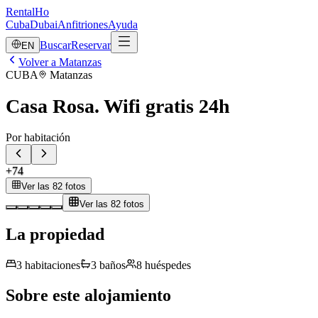
RentalHo
Cuba
Dubai
Anfitriones
Ayuda
Buscar
Reservar
EN
Volver a Matanzas
CUBA
Matanzas
Casa Rosa. Wifi gratis 24h
Por habitación
+
74
Ver las 82 fotos
Ver las 82 fotos
La propiedad
3
habitaciones
3
baños
8
huéspedes
Sobre este alojamiento