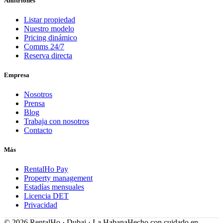
Anfitriones
Listar propiedad
Nuestro modelo
Pricing dinámico
Comms 24/7
Reserva directa
Empresa
Nosotros
Prensa
Blog
Trabaja con nosotros
Contacto
Más
RentalHo Pay
Property management
Estadías mensuales
Licencia DET
Privacidad
©
2026
RentalHo · Dubai · La Habana
Hecho con cuidado en